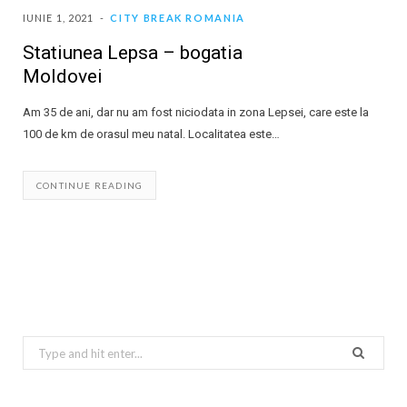
IUNIE 1, 2021
CITY BREAK ROMANIA
Statiunea Lepsa – bogatia
Moldovei
Am 35 de ani, dar nu am fost niciodata in zona Lepsei, care este la
100 de km de orasul meu natal. Localitatea este…
CONTINUE READING
S
e
a