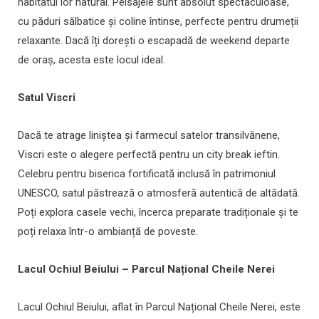
habitatul lor natural. Peisajele sunt absolut spectaculoase,
cu păduri sălbatice și coline întinse, perfecte pentru drumeții
relaxante. Dacă îți dorești o escapadă de weekend departe
de oraș, acesta este locul ideal.
Satul Viscri
Dacă te atrage liniștea și farmecul satelor transilvănene,
Viscri este o alegere perfectă pentru un city break ieftin.
Celebru pentru biserica fortificată inclusă în patrimoniul
UNESCO, satul păstrează o atmosferă autentică de altădată.
Poți explora casele vechi, încerca preparate tradiționale și te
poți relaxa într-o ambianță de poveste.
Lacul Ochiul Beiului – Parcul Național Cheile Nerei
Lacul Ochiul Beiului, aflat în Parcul Național Cheile Nerei, este