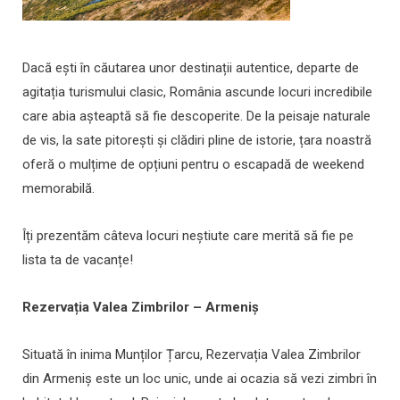
Dacă ești în căutarea unor destinații autentice, departe de
agitația turismului clasic, România ascunde locuri incredibile
care abia așteaptă să fie descoperite. De la peisaje naturale
de vis, la sate pitorești și clădiri pline de istorie, țara noastră
oferă o mulțime de opțiuni pentru o escapadă de weekend
memorabilă.
Îți prezentăm câteva locuri neștiute care merită să fie pe
lista ta de vacanțe!
Rezervația Valea Zimbrilor – Armeniș
Situată în inima Munților Țarcu, Rezervația Valea Zimbrilor
din Armeniș este un loc unic, unde ai ocazia să vezi zimbri în