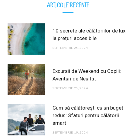
r
ARTICOLE RECENTE
c
h
f
10 secrete ale călătoriilor de lux
o
la prețuri accesibile
r
SEPTEMBRIE 25, 2024
:
Excursii de Weekend cu Copiii:
Aventuri de Neuitat
SEPTEMBRIE 25, 2024
Cum să călătorești cu un buget
redus: Sfaturi pentru călătorii
smart
SEPTEMBRIE 19, 2024