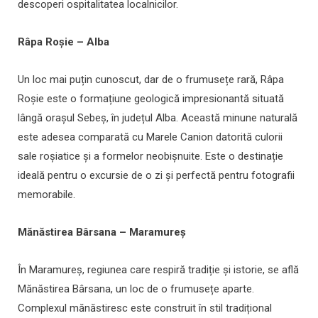
descoperi ospitalitatea localnicilor.
Râpa Roșie – Alba
Un loc mai puțin cunoscut, dar de o frumusețe rară, Râpa
Roșie este o formațiune geologică impresionantă situată
lângă orașul Sebeș, în județul Alba. Această minune naturală
este adesea comparată cu Marele Canion datorită culorii
sale roșiatice și a formelor neobișnuite. Este o destinație
ideală pentru o excursie de o zi și perfectă pentru fotografii
memorabile.
Mănăstirea Bârsana – Maramureș
În Maramureș, regiunea care respiră tradiție și istorie, se află
Mănăstirea Bârsana, un loc de o frumusețe aparte.
Complexul mănăstiresc este construit în stil tradițional