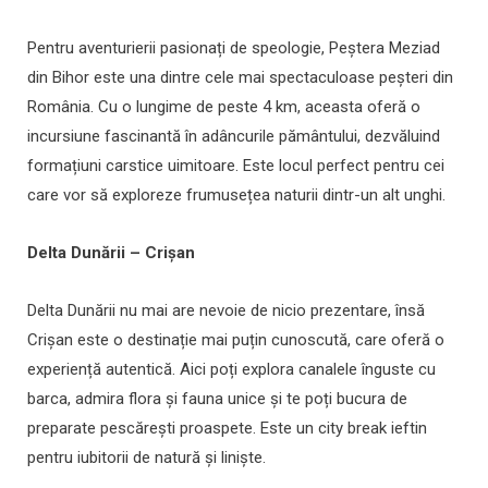
Pentru aventurierii pasionați de speologie, Peștera Meziad
din Bihor este una dintre cele mai spectaculoase peșteri din
România. Cu o lungime de peste 4 km, aceasta oferă o
incursiune fascinantă în adâncurile pământului, dezvăluind
formațiuni carstice uimitoare. Este locul perfect pentru cei
care vor să exploreze frumusețea naturii dintr-un alt unghi.
Delta Dunării – Crișan
Delta Dunării nu mai are nevoie de nicio prezentare, însă
Crișan este o destinație mai puțin cunoscută, care oferă o
experiență autentică. Aici poți explora canalele înguste cu
barca, admira flora și fauna unice și te poți bucura de
preparate pescărești proaspete. Este un city break ieftin
pentru iubitorii de natură și liniște.