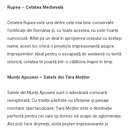
Rupea – Cetatea Medievală
Cetatea Rupea este una dintre cele mai bine conservate
fortificații din România și, cu toate acestea, nu este foarte
cunoscută. Aflat pe un deal în apropierea orașului cu același
nume, acest loc oferă o priveliște impresionantă asupra
împrejurimilor. Ideal pentru o escapadă de weekend cu tentă
istorică, cetatea te poartă într-o călătorie înapoi în timp.
Munții Apuseni – Satele din Țara Moților
Satele din Munții Apuseni sunt o adevărată comoară
neexplorată. Cu tradiții păstrate cu sfințenie și peisaje
montane spectaculoase, Țara Moților este o destinație
perfectă pentru cei care își doresc să scape de aglomerație.
Aici poți face drumeții, vizita peșteri impresionante și