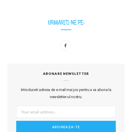
URMARITI-NE PE:
F
a
c
ABONARE NEWSLETTER
e
b
Introduceti adresa de e-mail mai jos pentru a va abona la
o
newsletter-ul nostru.
o
k