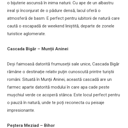
o bijuterie ascunsă în inima naturii. Cu ape de un albastru
ireal și înconjurat de o pădure densă, lacul oferă o
atmosferă de basm. E perfect pentru iubitorii de natură care
caută o escapadă de weekend liniștită, departe de zonele
turistice aglomerate.
Cascada Bigăr – Munții Aninei
Deși faimoasă datorită frumuseții sale unice, Cascada Bigăr
rămâne o destinație relativ puțin cunoscută printre turiștii
români. Situată în Munții Aninei, această cascadă are un
farmec aparte datorită modului în care apa cade peste
mușchiul verde ce acoperă stânca. Este locul perfect pentru
o pauză în natură, unde te poți reconecta cu peisaje
impresionante.
Peștera Meziad – Bihor